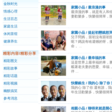
金秋时光
家園小品 / 最浪漫的事
情感心理
最浪漫的事，就是有人和
妻歡樂多，快樂很簡單，開心
生活百态
家庭生活
家園小品 / 提起初戀就想
休闲茶馆
兒子問媽，當初沒有跟初
健康养生
呢？媽說有啥遺憾的呀，
命， ...
精彩内容/精彩分享
家園小品 / 最幸福的車
精彩图文
這是世界上最幸福的車，
載著老夫妻的恩愛、幸福
精彩故事
伴 ...
精彩话题
快樂銀生 / 我的心 除了你
精彩视频
我的心 除了你 還有誰，我
幽默搞笑
年生活歡樂多，快樂很簡單，
参考消息
相親小品 / 聊得來就是開