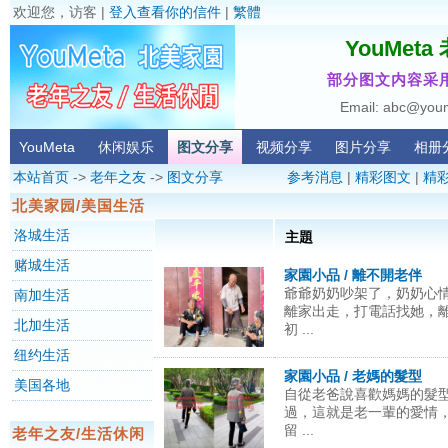
欢迎您，访客 |
登入查看你的信件
|
繁體
YouMet
部分图文内容采用
Email: abc@you
YouMeta
休闲娱乐
图文分享
视频分享
图片分享
相册
本站首页
->
老年之友
->
图文分享
参考消息
|
精彩图文
|
精
北美家园/美国生活
洛城生活
主題
赌城生活
家園小品 / 離不開老伴
爺爺奶奶吵架了，奶奶心
南加生活
離家出走，打電話找她，
北加生活
初 ...
纽约生活
家園小品 / 老媽的髮型
美国各地
自從老爸說喜歡媽媽的髮
過，這就是老一輩的愛情
留 ...
老年之友/生活休闲