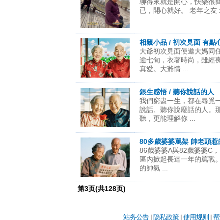
聊得來就是開心，快樂很
已，開心就好。 老年之友 示
相親小品 / 初次見面 有點
大爺初次見面便邀大媽同
逾七旬，衣著時尚，雖經
真愛。大爺情 ...
銀生感悟 / 聽你說話的人
我們窮盡一生，都在尋覓
說話、聽你說廢話的人。
聽，更能理解你 ...
80多歲婆婆罵架 帥老頭惹
86歲婆婆A與82歲婆婆
區內掀起長達一年的罵戰。
的帥氣 ...
第
3
页(共
128
页)
站务公告
|
隐私政策
|
使用规则
|
帮