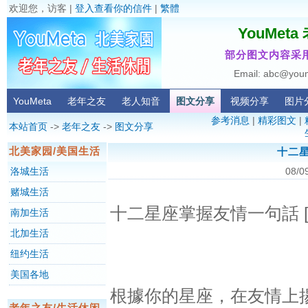
欢迎您，访客 |
登入查看你的信件
|
繁體
YouMet
部分图文内容采用
Email: abc@you
YouMeta
老年之友
老人知音
图文分享
视频分享
图片
参考消息
|
精彩图文
|
本站首页
->
老年之友
->
图文分享
北美家园/美国生活
十二
洛城生活
08/0
赌城生活
十二星座掌握友情一句話 [ 
南加生活
北加生活
纽约生活
美国各地
根據你的星座，在友情上
老年之友/生活休闲