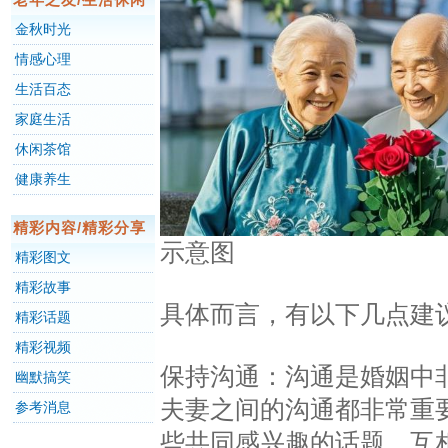
金秋时光
情感心理
生活百态
家庭生活
休闲茶馆
健康养生
精彩内容/精彩分享
示意图
精彩图文
精彩故事
具体而言，有以下几点建议
精彩话题
精彩视频
保持沟通：沟通是婚姻中
幽默搞笑
夫妻之间的沟通都非常重
参考消息
些共同感兴趣的话题，互