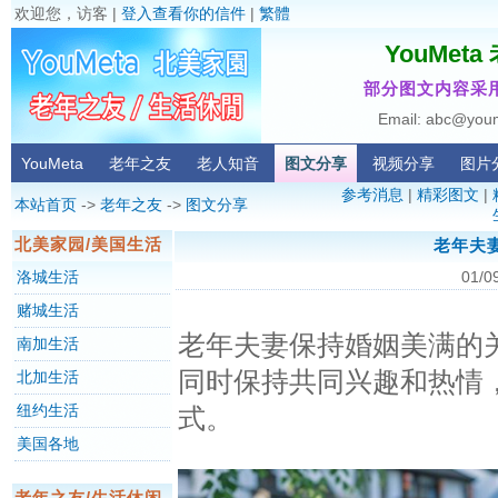
欢迎您，访客 |
登入查看你的信件
|
繁體
YouMet
部分图文内容采用
Email: abc@you
YouMeta
老年之友
老人知音
图文分享
视频分享
图片
参考消息
|
精彩图文
|
本站首页
->
老年之友
->
图文分享
北美家园/美国生活
老年夫
洛城生活
01/0
赌城生活
老年夫妻保持婚姻美满的
南加生活
同时保持共同兴趣和热情
北加生活
纽约生活
式。
美国各地
老年之友/生活休闲